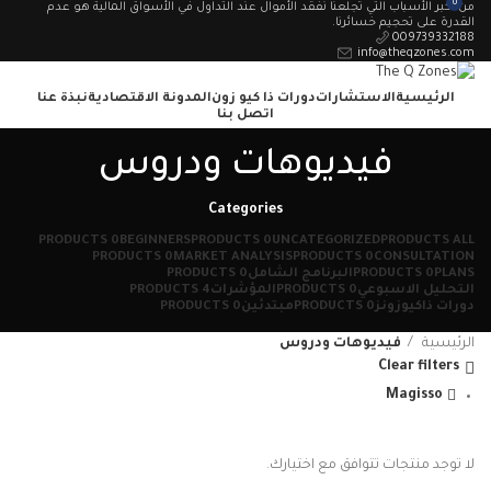
0
من أكبر الأسباب التي تجلعنا نفقد الأموال عند التداول في الأسواق المالية هو عدم
القدرة على تحجيم خسائرنا.
009739332188
info@theqzones.com
الرئيسية
الاستشارات
دورات ذا كيو زون
المدونة الاقتصادية
نبذة عنا
اتصل بنا
فيديوهات ودروس
Wishlist
.د.ب
0.00
Categories
Menu
0 PRODUCTS
BEGINNERS
0 PRODUCTS
UNCATEGORIZED
PRODUCTS
ALL
0 PRODUCTS
MARKET ANALYSIS
0 PRODUCTS
CONSULTATION
PLANS
0 PRODUCTS
البرنامج الشامل
0 PRODUCTS
التحليل الاسبوعي
0 PRODUCTS
المؤشرات
4 PRODUCTS
دورات ذاكيوزونز
0 PRODUCTS
مبتدئين
0 PRODUCTS
الرئيسية
فيديوهات ودروس
Clear filters
Magisso
لا توجد منتجات تتوافق مع اختيارك.