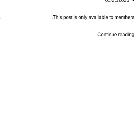
03/21/2023
.
This post is only available to members.
g
Continue reading