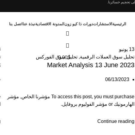
على تحجيم خسائرنا.
الرئيسية
الاستشارات
دورات ذا كيو زون
المدونة الاقتصادية
نبذة عنا
اتصل بنا
13
يونيو
8
تحليل سوق العملات الرقمية
,
تحليل سوق الفوركس
ت
0.00
$
3
Market Analysis 13 June 2023
06/13/2023
To access this post, you must purchase
مؤشرنا الخاص
,
مؤشر
e
الهارمونيك
or
مؤشر الفوليوم بروفايل
.
ا
g
Continue reading