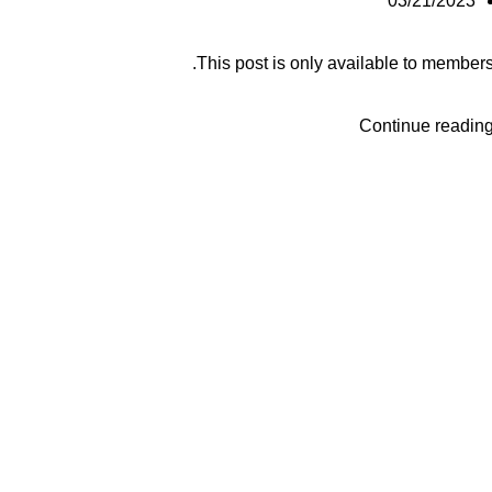
03/21/2023
This post is only available to members
Continue readin